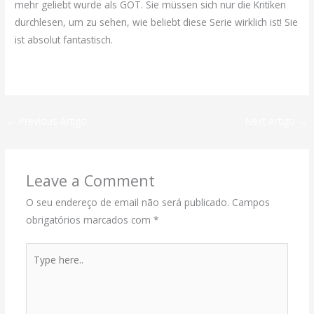
mehr geliebt wurde als GOT. Sie müssen sich nur die Kritiken
durchlesen, um zu sehen, wie beliebt diese Serie wirklich ist! Sie
ist absolut fantastisch.
Wallace Most H264 Webrip Torrent
←
Previous Artigo
Next Artigo
→
Leave a Comment
O seu endereço de email não será publicado.
Campos
obrigatórios marcados com
*
Type
here..