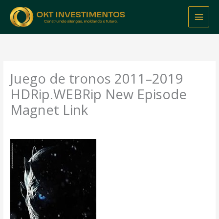
Skip
to
content
Juego de tronos 2011–2019
HDRip.WEBRip New Episode
Magnet Link
Leave a Comment
/
TORRENT
/ By
admin